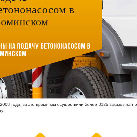
етононасосом в
оминском
ны на подачу бетононасосом в
минском
2008 года, за это время мы осуществили более 3125 заказов на по
у.