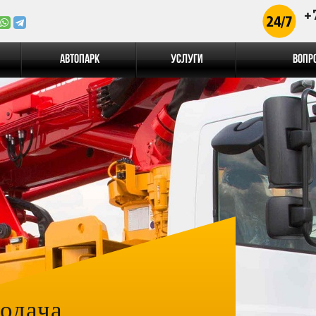
+
Автопарк
Услуги
Вопр
одача