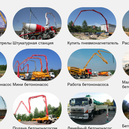
стрелы
Штукатурная станция
Купить пневмонагнетатель
Рас
Ма
онасос
Мини бетононасос
Работа бетононасоса
бет
Бет
Подача бетононасосом
Линейный бетононасос