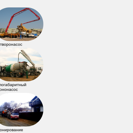
творонасос
логабаритный
ононасос
онирование