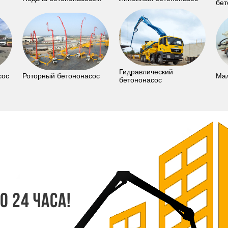
бет
Гидравлический
сос
Роторный бетононасос
Мал
бетононасос
 24 часа!