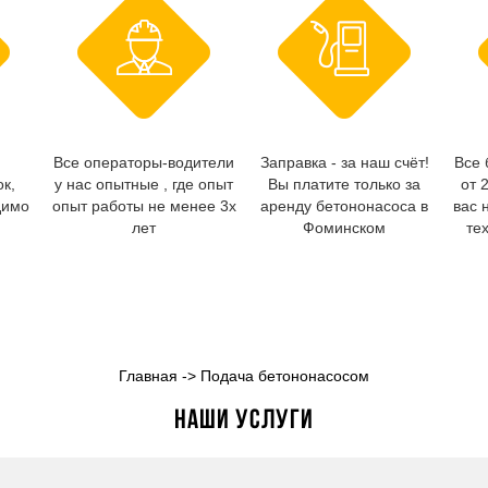
Все операторы-водители
Заправка - за наш счёт!
Все 
ок,
у нас опытные , где опыт
Вы платите только за
от 
димо
опыт работы не менее 3х
аренду бетононасоса в
вас 
лет
Фоминском
те
Главная
->
Подача бетононасосом
Наши услуги