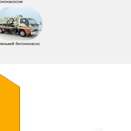
ононасосом
енький бетононасос